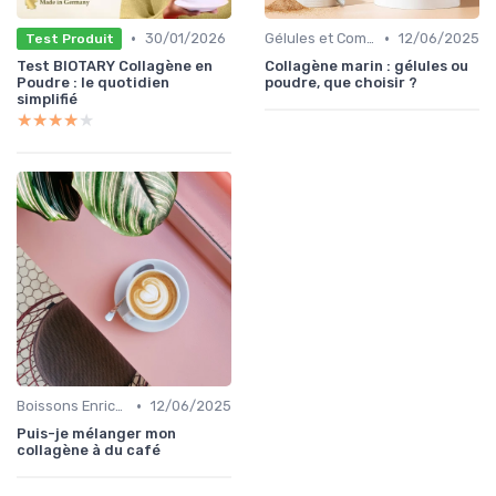
•
•
30/01/2026
Gélules et Comprimés
12/06/2025
Test Produit
Test BIOTARY Collagène en
Collagène marin : gélules ou
Poudre : le quotidien
poudre, que choisir ?
simplifié
★★★★★
★★★★★
•
Boissons Enrichies
12/06/2025
Puis-je mélanger mon
collagène à du café