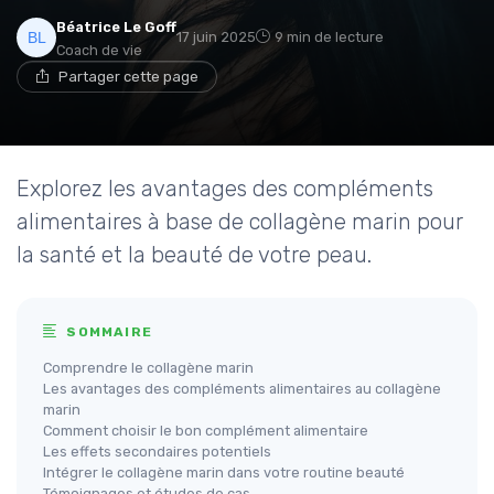
Béatrice Le Goff
17 juin 2025
9 min de lecture
Coach de vie
Partager cette page
Explorez les avantages des compléments
alimentaires à base de collagène marin pour
la santé et la beauté de votre peau.
SOMMAIRE
Comprendre le collagène marin
Les avantages des compléments alimentaires au collagène
marin
Comment choisir le bon complément alimentaire
Les effets secondaires potentiels
Intégrer le collagène marin dans votre routine beauté
Témoignages et études de cas