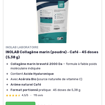
INOLAB LABORATOIRE
INOLAB Collagène marin (poudre) - Café - 45 doses
(5,38 g)
＋
Collagène marin breveté 2000 Da
— formule à faible poids
moléculaire indiquée
＋
Contient
Acide Hyaluronique
＋
Avec
Acérola Bio
(source naturelle de vitamine C)
＋
Arôme naturel Café
＋
Format portionné
pratique : 45 doses de 5,38 g
★★★★★
★★★★★
4,5/5
—
115 avis