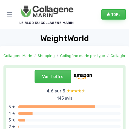
Panneau de gestion des cookies
TOPs
LE BLOG DU COLLAGENE MARIN
WeightWorld
Collagene Marin
Shopping
Collagène marin par type
Collagène m
Voir l'offre
4,6 sur 5
★★★★★
★★★★★
145 avis
5 ★
4 ★
3 ★
2 ★