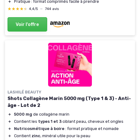
＋
Pratique : format comprimés facile à prendre
★★★★★
★★★★★
4,4/5
—
744 avis
Voir l'offre
LASHILÉ BEAUTY
Shots Collagène Marin 5000 mg (Type 1 & 3) - Anti-
âge - Lot de 2
＋
5000 mg
de collagène marin
＋
Contient les
types 1 et 3
ciblant peau, cheveux et ongles
＋
Nutricosmétique à boire
: format pratique et nomade
＋
Contient
zinc
, minéral utile pour la peau