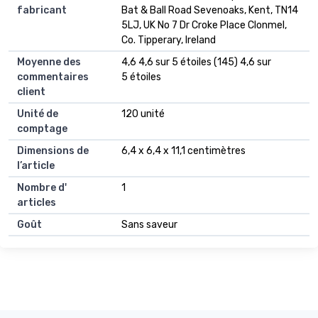
fabricant
Bat & Ball Road Sevenoaks, Kent, TN14
5LJ, UK No 7 Dr Croke Place Clonmel,
Co. Tipperary, Ireland
Moyenne des
4,6 4,6 sur 5 étoiles (145) 4,6 sur
commentaires
5 étoiles
client
Unité de
120 unité
comptage
Dimensions de
6,4 x 6,4 x 11,1 centimètres
l’article
Nombre d'
1
articles
Goût
Sans saveur