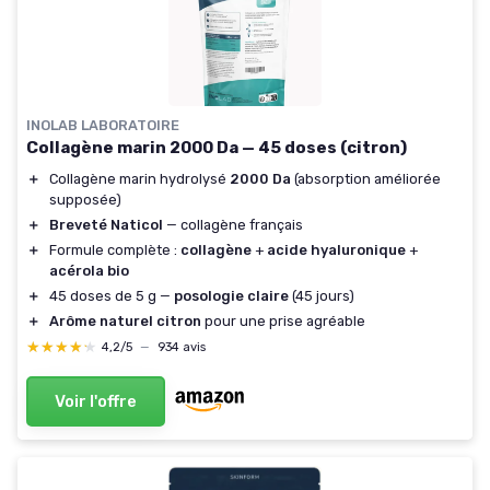
INOLAB LABORATOIRE
Collagène marin 2000 Da — 45 doses (citron)
＋
Collagène marin hydrolysé
2000 Da
(absorption améliorée
supposée)
＋
Breveté Naticol
— collagène français
＋
Formule complète :
collagène
+
acide hyaluronique
+
acérola bio
＋
45 doses de 5 g —
posologie claire
(45 jours)
＋
Arôme naturel citron
pour une prise agréable
★★★★★
★★★★★
4,2/5
—
934 avis
Voir l'offre