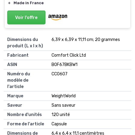
＋
Made in France
Voir l'offre
Dimensions du
6,39 x 6,39 x 11,11 cm; 20 grammes
produit (L x l x h)
Fabricant
Comfort Click Ltd
ASIN
B0F67BKBW1
Numéro du
CC0607
modèle de
l'article
Marque
WeightWorld
Saveur
Sans saveur
Nombre d'unités
120 unité
Forme de l'article
Capsule
Dimensions de
6,4 x 6,4 x 11,1 centimètres