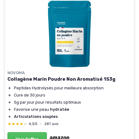
NOVOMA
Collagène Marin Poudre Non Aromatisé 153g
＋
Peptides Hydrolysés pour meilleure absorption
＋
Cure de 30 jours
＋
5g par jour pour résultats optimaux
＋
Favorise une peau
hydratée
＋
Articulations souples
★★★★★
★★★★★
4,3/5
—
287 avis