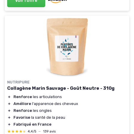
Voir l'offre
NUTRIPURE
Collagène Marin Sauvage - Goût Neutre - 310g
＋
Renforce
les articulations
＋
Améliore
l'apparence des cheveux
＋
Renforce
les ongles
＋
Favorise
la santé de la peau
＋
Fabriqué en France
★★★★★
★★★★★
4,4/5
—
139 avis