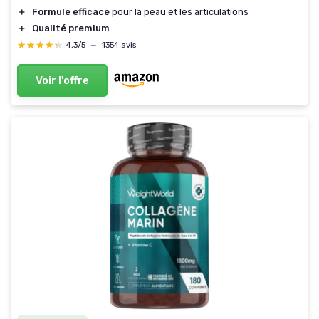
＋
Formule efficace
pour la peau et les articulations
＋
Qualité premium
★★★★★
★★★★★
4,3/5
—
1354 avis
Voir l'offre