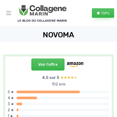
Panneau de gestion des cookies
TOPs
LE BLOG DU COLLAGENE MARIN
NOVOMA
Voir l'offre
4,5 sur 5
★★★★★
★★★★★
102 avis
5 ★
4 ★
3 ★
2 ★
1 ★