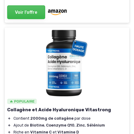
Voir l'offre
🔥 POPULAIRE
Collagène et Acide Hyaluronique Vitastrong
＋
Contient
2000mg de collagène
par dose
＋
Ajout de
Biotine
,
Coenzyme Q10
,
Zinc
,
Sélénium
＋
Riche en
Vitamine C
et
Vitamine D