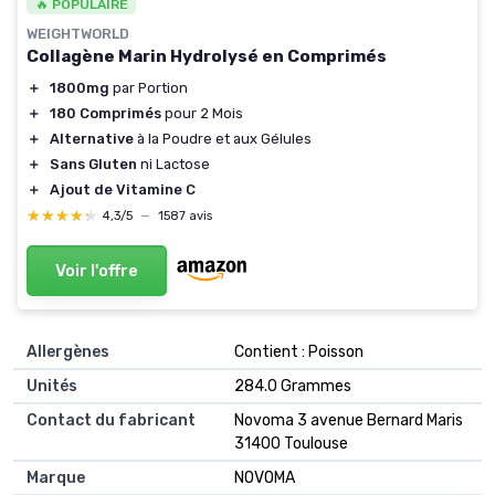
🔥 POPULAIRE
WEIGHTWORLD
Collagène Marin Hydrolysé en Comprimés
＋
1800mg
par Portion
＋
180 Comprimés
pour 2 Mois
＋
Alternative
à la Poudre et aux Gélules
＋
Sans Gluten
ni Lactose
＋
Ajout de Vitamine C
★★★★★
★★★★★
4,3/5
—
1587 avis
Voir l'offre
Allergènes
‎Contient : Poisson
Unités
‎284.0 Grammes
Contact du fabricant
‎Novoma 3 avenue Bernard Maris
31400 Toulouse
Marque
‎NOVOMA