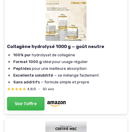
Collagène hydrolysé 1000 g — goût neutre
＋
100% pur
hydrolysat de collagène
＋
Format 1000 g
idéal pour usage régulier
＋
Peptides
pour une meilleure absorption
＋
Excellente solubilité
— se mélange facilement
＋
Sans additifs
— formule simple et propre
★★★★★
★★★★★
4,8/5
—
50 avis
Voir l'offre