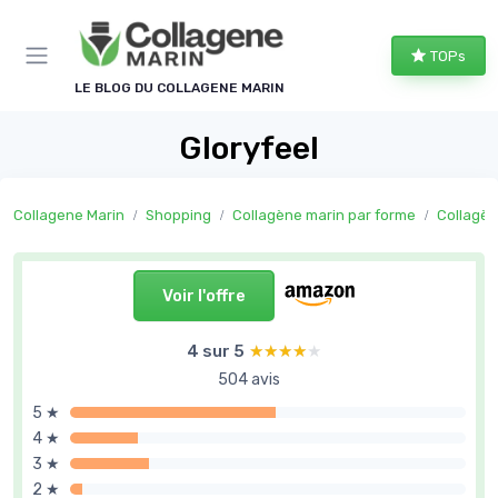
Panneau de gestion des cookies
TOPs
LE BLOG DU COLLAGENE MARIN
Gloryfeel
Collagene Marin
Shopping
Collagène marin par forme
Collagèn
Voir l'offre
4 sur 5
★★★★★
★★★★★
504 avis
5 ★
4 ★
3 ★
2 ★