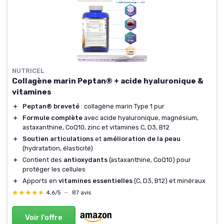
NUTRICEL
Collagène marin Peptan® + acide hyaluronique &
vitamines
＋
Peptan® breveté
: collagène marin Type 1 pur
＋
Formule complète
avec acide hyaluronique, magnésium,
astaxanthine, CoQ10, zinc et vitamines C, D3, B12
＋
Soutien articulations
et
amélioration de la peau
(hydratation, élasticité)
＋
Contient des
antioxydants
(astaxanthine, CoQ10) pour
protéger les cellules
＋
Apports en
vitamines essentielles
(C, D3, B12) et minéraux
★★★★★
★★★★★
4,6/5
—
87 avis
Voir l'offre