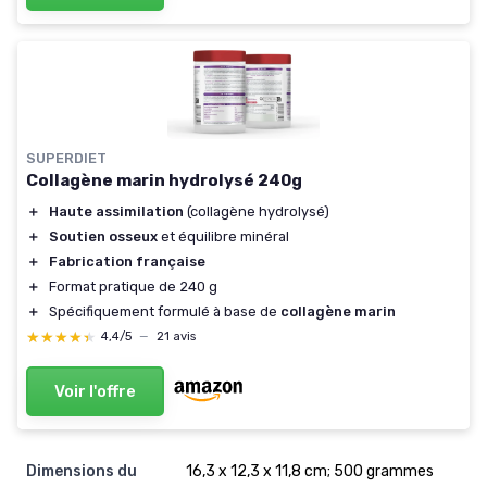
SUPERDIET
Collagène marin hydrolysé 240g
＋
Haute assimilation
(collagène hydrolysé)
＋
Soutien osseux
et équilibre minéral
＋
Fabrication française
＋
Format pratique de 240 g
＋
Spécifiquement formulé à base de
collagène marin
★★★★★
★★★★★
4,4/5
—
21 avis
Voir l'offre
Dimensions du
16,3 x 12,3 x 11,8 cm; 500 grammes