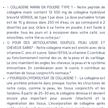
✨COLLAGENE MARIN EN POUDRE TYPE 1 - Notre peptide de
collagène marin contient 12 500 mg de collagène hydrolysé
breveté VERISOL de type 1 par dose. La dose journalière totale
est de 15 g dissous dans 250 ml d'eau, ce qui correspond à 2
dosettes par jour. Grâce à sa forme en poudre, il est facile à
prendre tous les jours et à incorporer dans votre café, vos
smoothies, votre thé ou votre jus !
💦POUR DES ARTICULATIONS SOUPLES, PEAU LISSE ET
CHEVEUX SAINS* - Notre collagene marin est enrichi avec de la
vitamine C, zinc et cuivre. Selon l'EFSA, la vitamine C contribue
au fonctionnement normal des os, de la peau et du cartilage.
Le zinc maintient les ongles, les cheveux, la peau et le système
immunitaire. En combinaison avec le cuivre, il contribue au
maintien de tissus conjonctifs normaux.*
🦴POURQUOI L'HYDROLYSAT DE COLLAGENE ? - Le collagène est
une protéine présente dans presque toutes les structures de
notre corps, comme la peau, les tissus conjonctifs et les
tendons. À partir de 25-30 ans, le collagène diminue et devient
encore plus important pour assurer l'élasticité et la
régénération des tissus. L'incorporation de collagène après