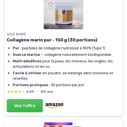
VILD NORD
Collagène marin pur - 150 g (30 portions)
＋
Pur
: peptides de collagène hydrolysé à 100% (Type 1)
＋
Source marine
— collagène naturellement biodisponible
＋
Multi‑bénéfices
pour la peau, les cheveux, les ongles, les
articulations et les os
＋
Facile à utiliser
en poudre, se mélange dans boissons et
recettes
＋
Portions pratiques
: 30 portions par pot
★★★★★
★★★★★
4,3/5
—
140 avis
Voir l'offre