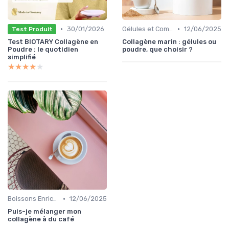
•
•
30/01/2026
Gélules et Comprimés
12/06/2025
Test Produit
Test BIOTARY Collagène en
Collagène marin : gélules ou
Poudre : le quotidien
poudre, que choisir ?
simplifié
★★★★★
★★★★★
•
Boissons Enrichies
12/06/2025
Puis-je mélanger mon
collagène à du café