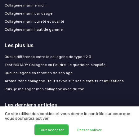
Collagène marin enrichi
Collagène marin par usage
Collagène marin pureté et qualité
Collagène marin haut de gamme
Les plus lus
Quelle différence entre le collagène de type 1 2 3
Test BIOTARY Collagène en Poudre : le quotidien simplifié
Quel collagène en fonction de son âge
Aroma-zone collagène : tout savoir sur ses bienfaits et utilisations
Puis-je mélanger mon collagène avec du thé
Les derniers articles
Ce site utilise des cookies et vous donne le contrôle sur ceux que
Levure de bière et cheveux : comment renforcer la fibre capillaire avec
vous souhaitez activer
le collagène marin
Tout accepter
Personnaliser
Levure de bière et cheveux : comment renforcer la fibre capillaire avec
le collagène marin